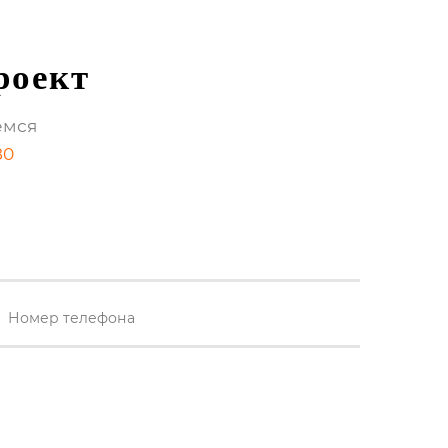
роект
емся
80
Номер телефона