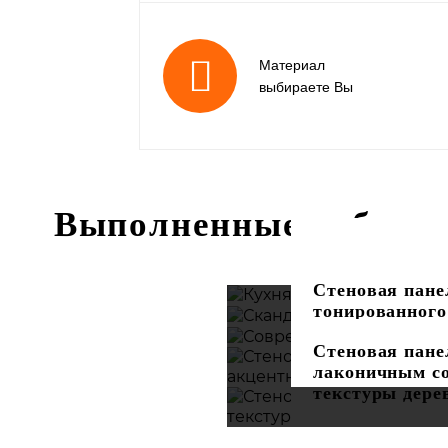
Материал
выбираете Вы
Выполненные работы
Кухня с остро
Скандинавская
Московском пр
Стеновая пане
Современная к
Луначарского
тонированного
Москва Сити
акцентными в
Стеновая пане
латуни
лаконичным с
текстуры дере